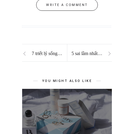
WRITE A COMMENT
7 triết lý sống hạnh phúc của người Nhật
5 sai lầm nhất định da mụn cần tránh
YOU MIGHT ALSO LIKE